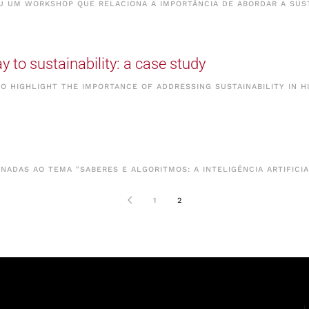
EU UM WORKSHOP QUE RELACIONA A IMPORTÂNCIA DE ABORDAR A SUS
 to sustainability: a case study
O HIGHLIGHT THE IMPORTANCE OF ADDRESSING SUSTAINABILITY IN 
NADAS AO TEMA "SABERES E ALGORITMOS: A INTELIGÊNCIA ARTIFICI
1
2