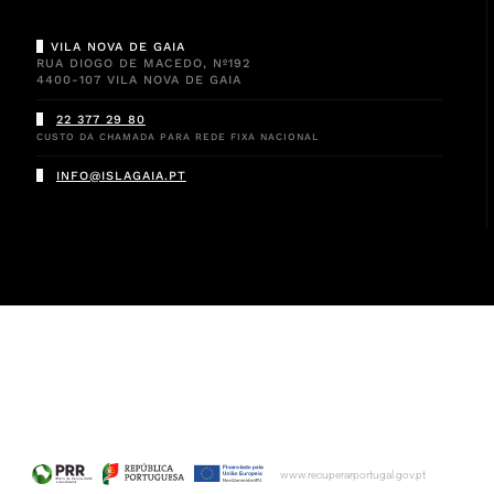
VILA NOVA DE GAIA
RUA DIOGO DE MACEDO, Nº192
4400-107 VILA NOVA DE GAIA
22 377 29 80
CUSTO DA CHAMADA PARA REDE FIXA NACIONAL
INFO@ISLAGAIA.PT
www.recuperarportugal.gov.pt