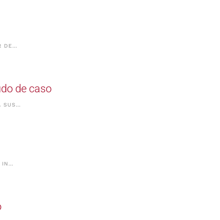
R DE…
udo de caso
A SUS…
 IN…
o