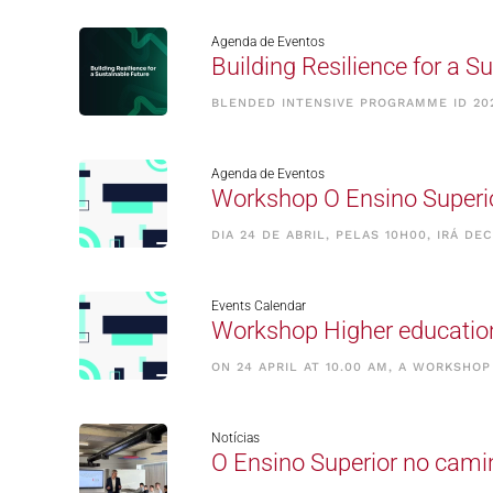
Agenda de Eventos
Building Resilience for a S
BLENDED INTENSIVE PROGRAMME ID 202
Agenda de Eventos
Workshop O Ensino Superio
DIA 24 DE ABRIL, PELAS 10H00, IRÁ 
Events Calendar
Workshop Higher education 
ON 24 APRIL AT 10.00 AM, A WORKSHO
Notícias
O Ensino Superior no cami