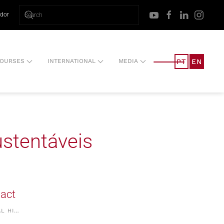
ador
PT
EN
OURSES
INTERNATIONAL
MEDIA
stentáveis
pact
AL HI…