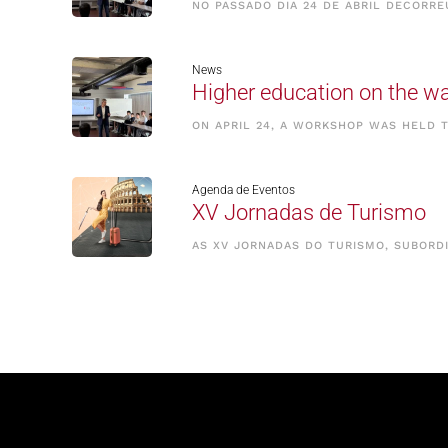
NO PASSADO DIA 24 DE ABRIL DECORR
News
Higher education on the way
ON APRIL 24, A WORKSHOP WAS HELD T
Agenda de Eventos
XV Jornadas de Turismo
AS XV JORNADAS DO TURISMO, SUBORDI