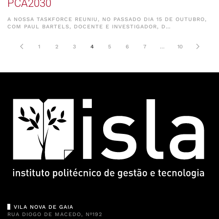
PCA2030
A NOSSA TASKFORCE REUNIU, NO PASSADO DIA 15 DE OUTUBRO,
COM PAUL BARTELS, DOCENTE E INVESTIGADOR, D…
1
2
3
4
5
6
7
…
10
VILA NOVA DE GAIA
RUA DIOGO DE MACEDO, Nº192