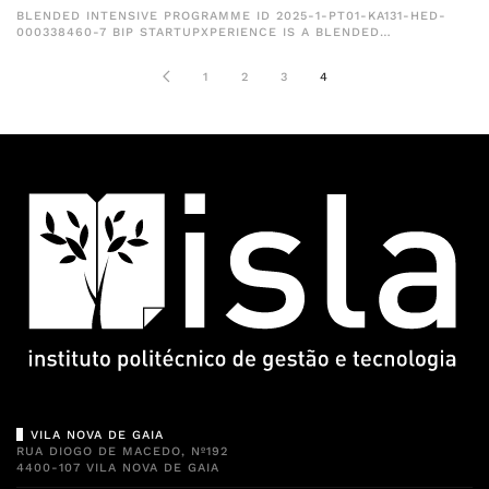
BLENDED INTENSIVE PROGRAMME ID 2025-1-PT01-KA131-HED-
000338460-7 BIP STARTUPXPERIENCE IS A BLENDED…
1
2
3
4
VILA NOVA DE GAIA
RUA DIOGO DE MACEDO, Nº192
4400-107 VILA NOVA DE GAIA