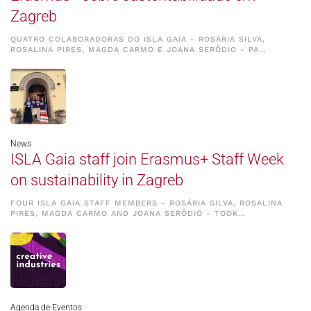
Zagreb
QUATRO COLABORADORAS DO ISLA GAIA - ROSÁRIA SILVA,
ROSALINA PIRES, MAGDA CARMO E JOANA SERÔDIO - PA…
News
ISLA Gaia staff join Erasmus+ Staff Week
on sustainability in Zagreb
FOUR ISLA GAIA STAFF MEMBERS - ROSÁRIA SILVA, ROSALINA
PIRES, MAGDA CARMO AND JOANA SERÔDIO - TOOK…
Agenda de Eventos