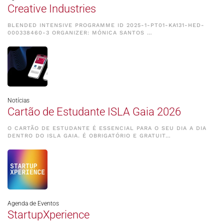
Creative Industries
BLENDED INTENSIVE PROGRAMME ID 2025-1-PT01-KA131-HED-
000338460-3 ORGANIZER: MÓNICA SANTOS …
Notícias
Cartão de Estudante ISLA Gaia 2026
O CARTÃO DE ESTUDANTE É ESSENCIAL PARA O SEU DIA A DIA
DENTRO DO ISLA GAIA. É OBRIGATÓRIO E GRATUIT…
Agenda de Eventos
StartupXperience