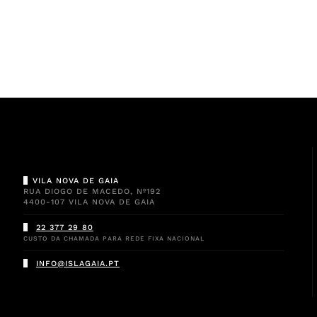
VILA NOVA DE GAIA
RUA DIOGO DE MACEDO, Nº192
4400-107 VILA NOVA DE GAIA
22 377 29 80
CUSTO DA CHAMADA PARA REDE FIXA NACIONAL
INFO@ISLAGAIA.PT