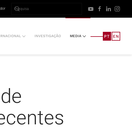
ador
PT
EN
ERNACIONAL
INVESTIGAÇÃO
MEDIA
 de
Recentes