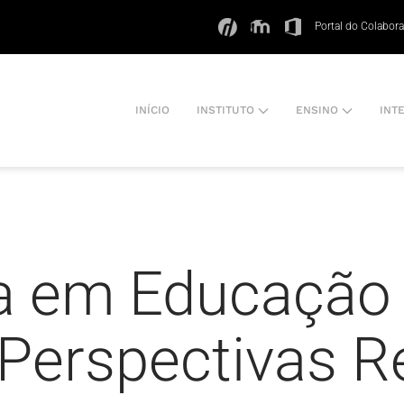
Portal do Colabor
INÍCIO
INSTITUTO
ENSINO
INT
va em Educação
 Perspectivas 