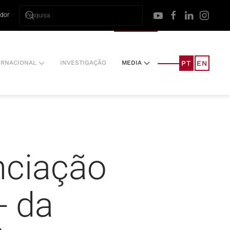
ador
PT
EN
ERNACIONAL
INVESTIGAÇÃO
MEDIA
nciação
- da