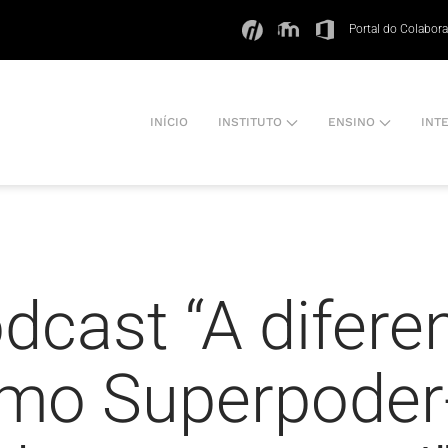
Portal do Colabor
INÍCIO
INSTITUTO
ENSINO
INT
dcast “A difere
omo Superpoder