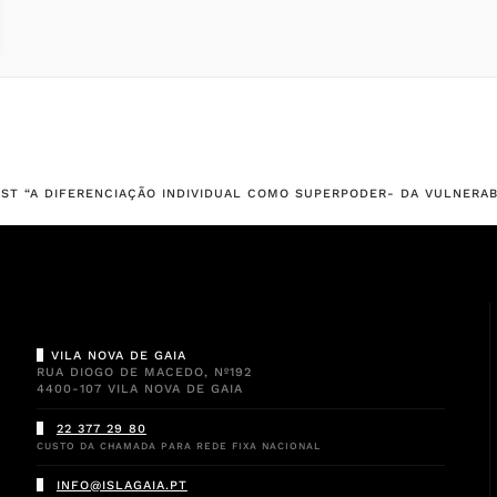
ST “A DIFERENCIAÇÃO INDIVIDUAL COMO SUPERPODER- DA VULNERAB
VILA NOVA DE GAIA
RUA DIOGO DE MACEDO, Nº192
4400-107 VILA NOVA DE GAIA
22 377 29 80
CUSTO DA CHAMADA PARA REDE FIXA NACIONAL
INFO@ISLAGAIA.PT