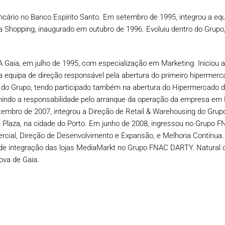
ário no Banco Espírito Santo. Em setembro de 1995, integrou a equi
Shopping, inaugurado em outubro de 1996. Evoluiu dentro do Grupo
LA Gaia, em julho de 1995, com especialização em Marketing. Inicio
 a equipa de direção responsável pela abertura do primeiro hiperme
o do Grupo, tendo participado também na abertura do Hipermercado 
ndo a responsabilidade pelo arranque da operação da empresa em Po
etembro de 2007, integrou a Direção de Retail & Warehousing do Grup
n Plaza, na cidade do Porto. Em junho de 2008, ingressou no Grupo F
mercial, Direção de Desenvolvimento e Expansão, e Melhoria Contín
de integração das lojas MediaMarkt no Grupo FNAC DARTY. Natural de
ova de Gaia.