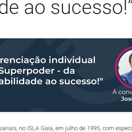
ade ao sucesso!
sariais, no ISLA Gaia, em julho de 1995, com espec