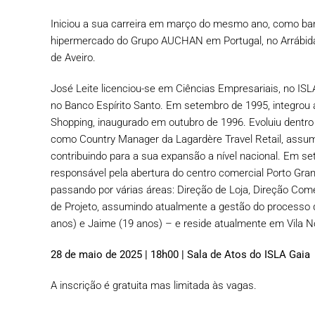
Iniciou a sua carreira em março do mesmo ano, como banc
hipermercado do Grupo AUCHAN em Portugal, no Arrábida 
de Aveiro.
José Leite licenciou-se em Ciências Empresariais, no IS
no Banco Espírito Santo. Em setembro de 1995, integrou
Shopping, inaugurado em outubro de 1996. Evoluiu dentr
como Country Manager da Lagardère Travel Retail, assumi
contribuindo para a sua expansão a nível nacional. Em s
responsável pela abertura do centro comercial Porto Gra
passando por várias áreas: Direção de Loja, Direção Co
de Projeto, assumindo atualmente a gestão do processo 
anos) e Jaime (19 anos) – e reside atualmente em Vila N
28 de maio de 2025 | 18h00 | Sala de Atos do ISLA Gaia
A inscrição é gratuita mas limitada às vagas.