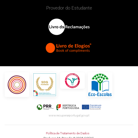
Provedor do Estudante
www.recuperarportugal.gov.pt
Política de Tratamento de Dados