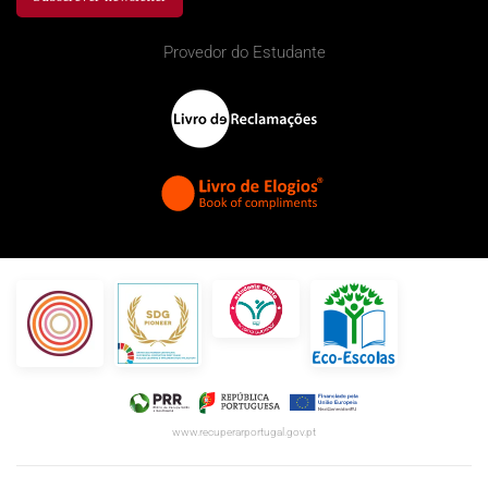
Provedor do Estudante
www.recuperarportugal.gov.pt