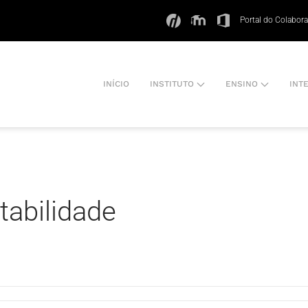
Portal do Colabor
INÍCIO
INSTITUTO
ENSINO
INT
abilidade