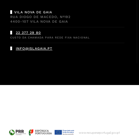
VILA NOVA DE GAIA
RUA DIOGO DE MACEDO, Nº192
4400-107 VILA NOVA DE GAIA
22 377 29 80
CUSTO DA CHAMADA PARA REDE FIXA NACIONAL
INFO@ISLAGAIA.PT
www.recuperarportugal.gov.pt