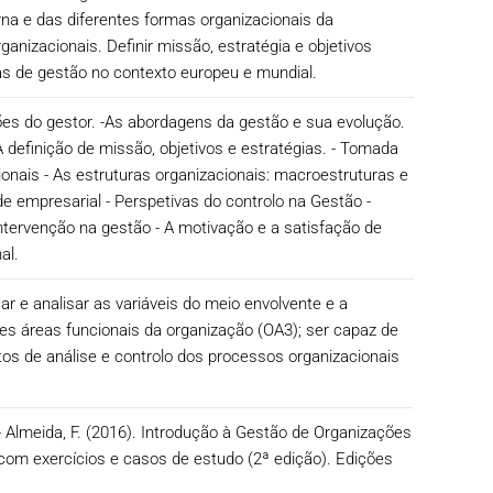
na e das diferentes formas organizacionais da
anizacionais. Definir missão, estratégia e objetivos
as de gestão no contexto europeu e mundial.
ões do gestor. -As abordagens da gestão e sua evolução.
A definição de missão, objetivos e estratégias. - Tomada
onais - As estruturas organizacionais: macroestruturas e
de empresarial - Perspetivas do controlo na Gestão -
 intervenção na gestão - A motivação e a satisfação de
al.
r e analisar as variáveis do meio envolvente e a
tes áreas funcionais da organização (OA3); ser capaz de
tos de análise e controlo dos processos organizacionais
 - Almeida, F. (2016). Introdução à Gestão de Organizações
a com exercícios e casos de estudo (2ª edição). Edições