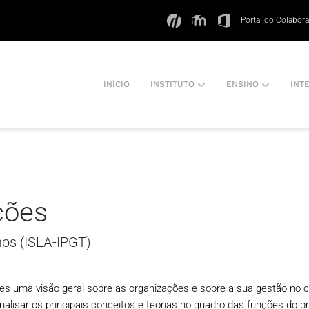
Portal do Colabor
INÍCIO
INSTITUTO
ENSINO
INT
ções
os (ISLA-IPGT)
es uma visão geral sobre as organizações e sobre a sua gestão no 
Analisar os principais conceitos e teorias no quadro das funções do 