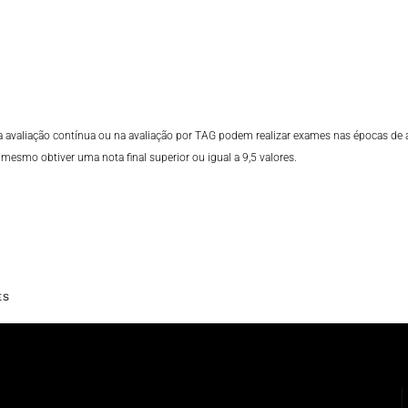
valiação contínua ou na avaliação por TAG podem realizar exames nas épocas de ava
esmo obtiver uma nota final superior ou igual a 9,5 valores.
ES