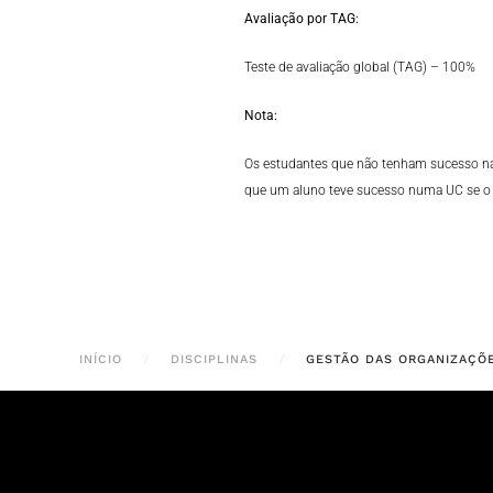
Avaliação por TAG:
Teste de avaliação global (TAG) – 100%
Nota:
Os estudantes que não tenham sucesso na a
que um aluno teve sucesso numa UC se o m
INÍCIO
DISCIPLINAS
GESTÃO DAS ORGANIZAÇÕ