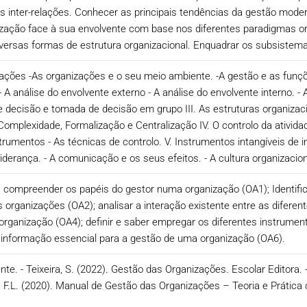
s inter-relações. Conhecer as principais tendências da gestão moder
ização face à sua envolvente com base nos diferentes paradigmas org
diversas formas de estrutura organizacional. Enquadrar os subsistem
zações -As organizações e o seu meio ambiente. -A gestão e as funç
 A análise do envolvente externo - A análise do envolvente interno. - 
decisão e tomada de decisão em grupo III. As estruturas organizaci
Complexidade, Formalização e Centralização IV. O controlo da ativida
strumentos - As técnicas de controlo. V. Instrumentos intangíveis de
liderança. - A comunicação e os seus efeitos. - A cultura organizacion
 compreender os papéis do gestor numa organização (OA1); Identifica
organizações (OA2); analisar a interação existente entre as diferen
 organização (OA4); definir e saber empregar os diferentes instrumen
tar informação essencial para a gestão de uma organização (OA6).
ente. - Teixeira, S. (2022). Gestão das Organizações. Escolar Editora.
is, F.L. (2020). Manual de Gestão das Organizações – Teoria e Prátic