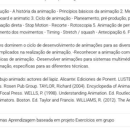
ução - A história da animação - Princípios básicos da animação 2. 
yboard e animatic 3. Ciclo de animação - Planeamento, pré-produção
ção direta - Stop Motion - Recorte - Rotoscopia 5. Animação de pers
eamento dos movimentos - Timing - Stretch / squash - Antecipação 6
tes dominem o ciclo de desenvolvimento de animações para as diver
implicados na realização de animação. -Reconhecer a animação como
écnicas de animação. -Desenvolver animações para sistemas multimédi
imação, específicas para as diferentes técnicas.
bujo animado: actores del lapiz. Alicante: Ediciones de Ponent. LUST
ls. Rosen Pub Group. TAYLOR, Richard (2004). Encyclopedia of Anima
 Focal Press. WELLS, P. (1998). Understanding Animation. Ed. Routled
nimators. Boston. Ed. Taylor and Francis. WILLIAMS, R. (2012). The An
as Aprendizagem baseada em projeto Exercícios em grupo