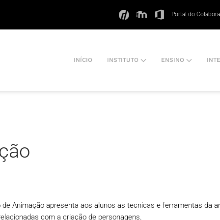
Portal do Colabor
INÍCIO
INSTITUTO
ENSINO
INT
ação
io de Animação apresenta aos alunos as tecnicas e ferramentas da an
relacionadas com a criação de personagens.