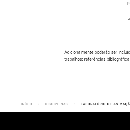
P
P
Adicionalmente poderão ser incluí
trabalhos; referências bibliográfic
INÍCIO
DISCIPLINAS
LABORATÓRIO DE ANIMAÇ