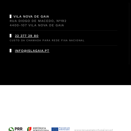
VILA NOVA DE GAIA
RUA DIOGO DE MACEDO, Nº192
4400-107 VILA NOVA DE GAIA
22 377 29 80
CUSTO DA CHAMADA PARA REDE FIXA NACIONAL
INFO@ISLAGAIA.PT
www.recuperarportugal.gov.pt