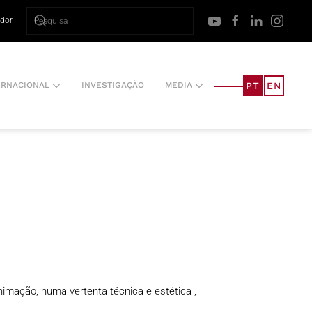
ador
PT
EN
ERNACIONAL
INVESTIGAÇÃO
MEDIA
imação, numa vertenta técnica e estética ,