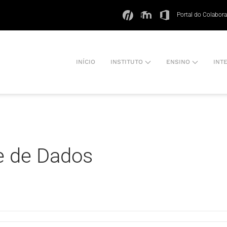
Portal do Colabor
INÍCIO
INSTITUTO
ENSINO
INT
e de Dados