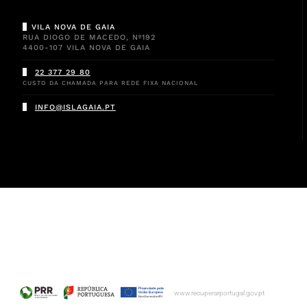
VILA NOVA DE GAIA
RUA DIOGO DE MACEDO, Nº192
4400-107 VILA NOVA DE GAIA
22 377 29 80
CUSTO DA CHAMADA PARA REDE FIXA NACIONAL
INFO@ISLAGAIA.PT
www.recuperarportugal.gov.pt