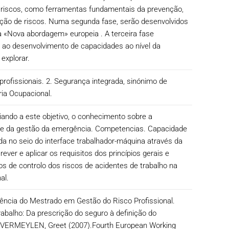
e riscos, como ferramentas fundamentais da prevenção,
ção de riscos. Numa segunda fase, serão desenvolvidos
a «Nova abordagem» europeia . A terceira fase
s ao desenvolvimento de capacidades ao nível da
explorar.
profissionais. 2. Segurança integrada, sinónimo de
ia Ocupacional.
ndo a este objetivo, o conhecimento sobre a
nal e da gestão da emergência. Competencias. Capacidade
ada no seio do interface trabalhador-máquina através da
er e aplicar os requisitos dos princípios gerais e
s de controlo dos riscos de acidentes de trabalho na
al.
rgência do Mestrado em Gestão do Risco Profissional.
rabalho: Da prescrição do seguro à definição do
 VERMEYLEN, Greet (2007).Fourth European Working