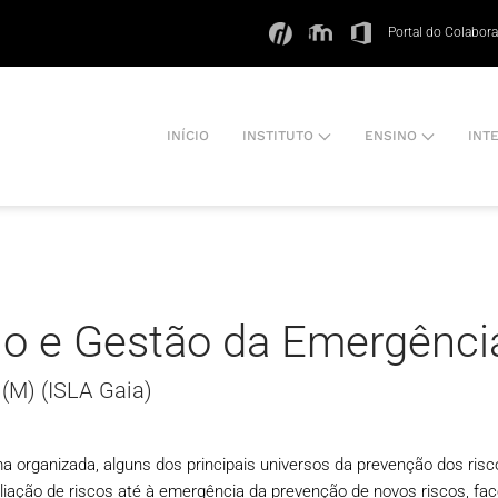
Portal do Colabor
INÍCIO
INSTITUTO
ENSINO
INT
ho e Gestão da Emergênci
(M) (ISLA Gaia)
a organizada, alguns dos principais universos da prevenção dos risc
liação de riscos até à emergência da prevenção de novos riscos, fa