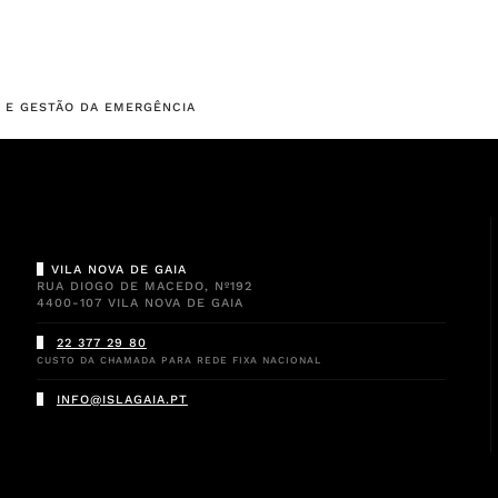
 E GESTÃO DA EMERGÊNCIA
VILA NOVA DE GAIA
RUA DIOGO DE MACEDO, Nº192
4400-107 VILA NOVA DE GAIA
22 377 29 80
CUSTO DA CHAMADA PARA REDE FIXA NACIONAL
INFO@ISLAGAIA.PT