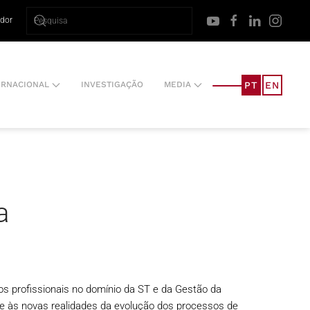
ador
PT
EN
ERNACIONAL
INVESTIGAÇÃO
MEDIA
a
os profissionais no domínio da ST e da Gestão da
ce às novas realidades da evolução dos processos de