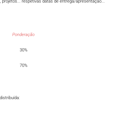
s, projetos... respetivas datas de entrega/apresentação...
Ponderação
30%
70%
istribuída: