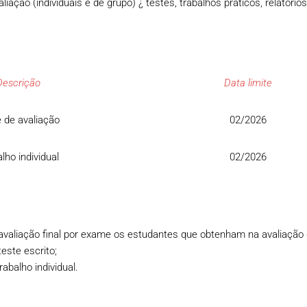
ação (individuais e de grupo) ¿ testes, trabalhos práticos, relatório
Descrição
Data limite
 de avaliação
02/2026
lho individual
02/2026
aliação final por exame os estudantes que obtenham na avaliação d
teste escrito;
rabalho individual.