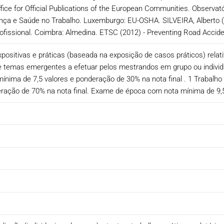
fice for Official Publications of the European Communities. Observat
ça e Saúde no Trabalho. Luxemburgo: EU-OSHA. SILVEIRA, Alberto 
fissional. Coimbra: Almedina. ETSC (2012) - Preventing Road Accide
xpositivas e práticas (baseada na exposição de casos práticos) rela
 temas emergentes a efetuar pelos mestrandos em grupo ou individua
 mínima de 7,5 valores e ponderação de 30% na nota final . 1 Trabalho
eração de 70% na nota final. Exame de época com nota mínima de 9,5