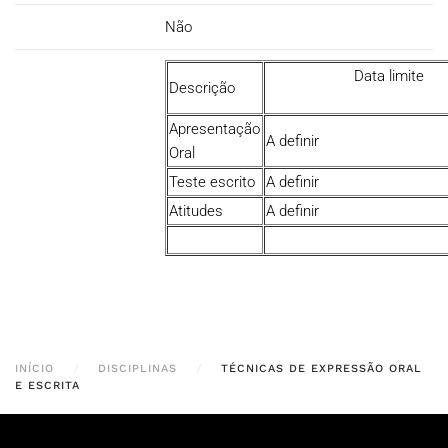
Não
Data lim
Descrição
Apresentação
A definir
Oral
Teste escrito
A definir
Atitudes
A definir
INÍCIO
DISCIPLINAS
TÉCNICAS DE EXPRESSÃO ORAL
E ESCRITA