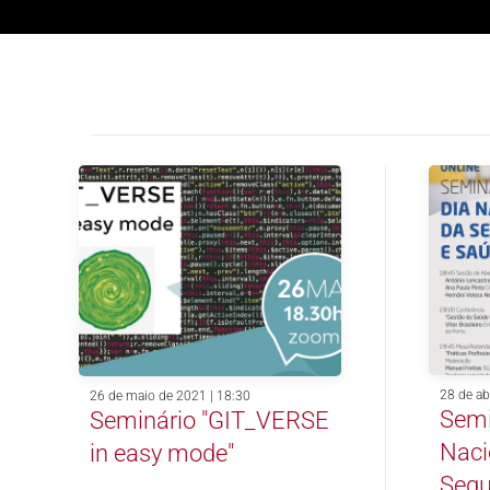
28 de ab
26 de maio de 2021 | 18:30
Semi
Seminário "GIT_VERSE
Naci
in easy mode"
Segu