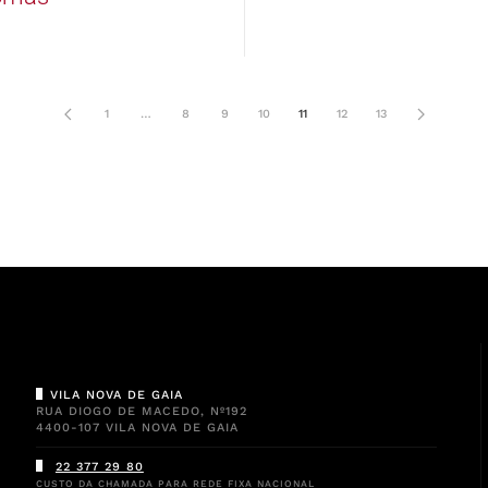
1
…
8
9
10
11
12
13
VILA NOVA DE GAIA
RUA DIOGO DE MACEDO, Nº192
4400-107 VILA NOVA DE GAIA
22 377 29 80
CUSTO DA CHAMADA PARA REDE FIXA NACIONAL