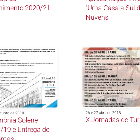
himento 2020/21
"Uma Casa a Sul 
Nuvens"
26 e 27 abril de 2018
utubro de 2018
X Jornadas de Tu
mónia Solene
/19 e Entrega de
omas