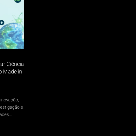
iar Ciência
o Made in
inovação,
vestigação e
dades…