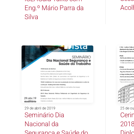
Acol
Eng.º Mário Parra da
Silva
29 de abril de 2019
25 de o
Seminário Dia
Ceri
Nacional da
2018
Segurança e Saúde do
Dipl