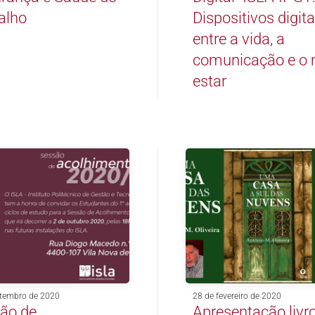
alho
Dispositivos digita
entre a vida, a
comunicação e o 
estar
etembro de 2020
28 de fevereiro de 2020
ão de
Apresentação livr