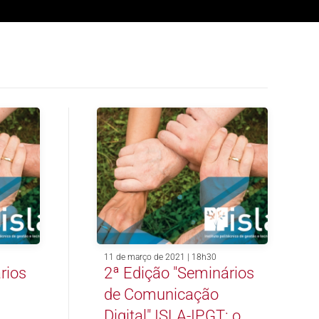
11 de março de 2021 | 18h30
rios
2ª Edição "Seminários
de Comunicação
:
Digital" ISLA-IPGT: o