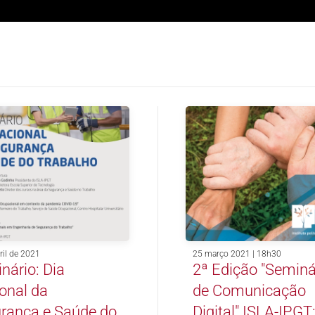
ril de 2021
25 março 2021 | 18h30
nário: Dia
2ª Edição "Seminá
onal da
de Comunicação
rança e Saúde do
Digital" ISLA-IPGT