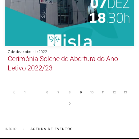
7 de dezembro de 2022
Cerimónia Solene de Abertura do Ano
Letivo 2022/23
1
…
6
7
8
9
10
11
12
13
INÍCIO
AGENDA DE EVENTOS