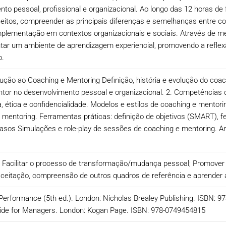
to pessoal, profissional e organizacional. Ao longo das 12 horas de
ceitos, compreender as principais diferenças e semelhanças entre c
lementação em contextos organizacionais e sociais. Através de met
tar um ambiente de aprendizagem experiencial, promovendo a reflexã
o.
ução ao Coaching e Mentoring Definição, história e evolução do coa
tor no desenvolvimento pessoal e organizacional. 2. Competências
a, ética e confidencialidade. Modelos e estilos de coaching e mento
 mentoring. Ferramentas práticas: definição de objetivos (SMART), 
Casos Simulações e role-play de sessões de coaching e mentoring. An
Facilitar o processo de transformação/mudança pessoal; Promover o
 aceitação, compreensão de outros quadros de referência e aprender 
Performance (5th ed.). London: Nicholas Brealey Publishing. ISBN: 9
 Guide for Managers. London: Kogan Page. ISBN: 978-0749454815