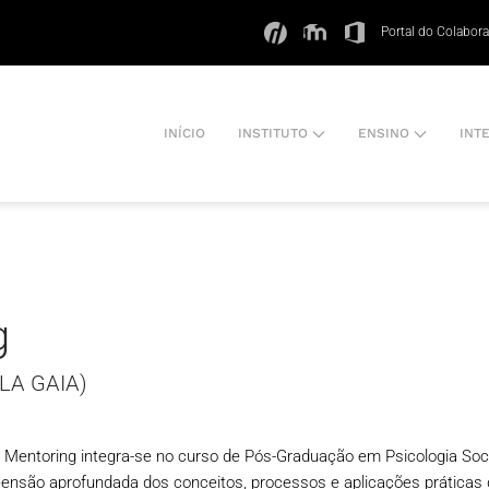
Portal do Colabor
INÍCIO
INSTITUTO
ENSINO
INT
g
SLA GAIA)
e Mentoring integra-se no curso de Pós-Graduação em Psicologia Soci
eensão aprofundada dos conceitos, processos e aplicações práticas