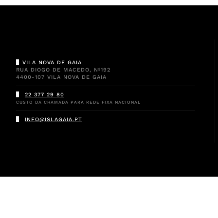
VILA NOVA DE GAIA
RUA DIOGO DE MACEDO, Nº192
4400-107 VILA NOVA DE GAIA
22 377 29 80
CUSTO DA CHAMADA PARA REDE FIXA NACIONAL
INFO@ISLAGAIA.PT