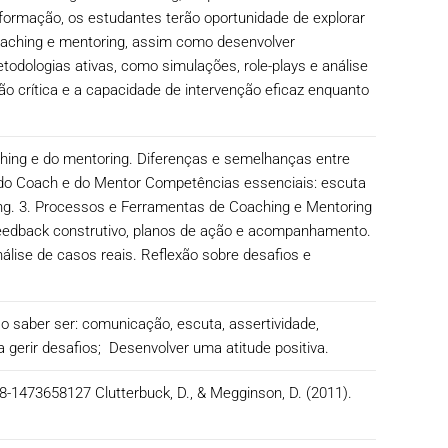
 formação, os estudantes terão oportunidade de explorar
oaching e mentoring, assim como desenvolver
odologias ativas, como simulações, role-plays e análise
o crítica e a capacidade de intervenção eficaz enquanto
ching e do mentoring. Diferenças e semelhanças entre
 do Coach e do Mentor Competências essenciais: escuta
ring. 3. Processos e Ferramentas de Coaching e Mentoring
feedback construtivo, planos de ação e acompanhamento.
álise de casos reais. Reflexão sobre desafios e
 saber ser: comunicação, escuta, assertividade,
a gerir desafios; Desenvolver uma atitude positiva.
78-1473658127 Clutterbuck, D., & Megginson, D. (2011).