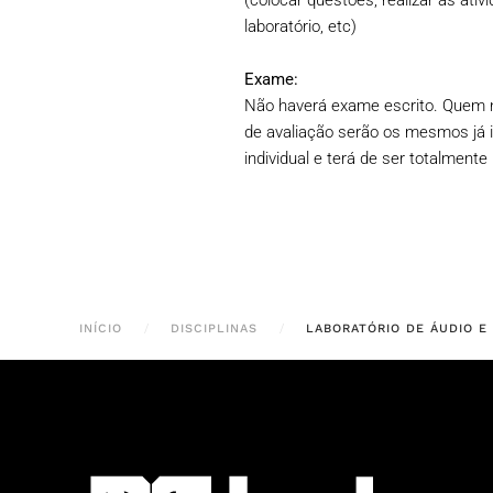
(colocar questões, realizar as ativ
laboratório, etc)
Exame:
Não haverá exame escrito. Quem não
de avaliação serão os mesmos já i
individual e terá de ser totalmente 
INÍCIO
DISCIPLINAS
LABORATÓRIO DE ÁUDIO E