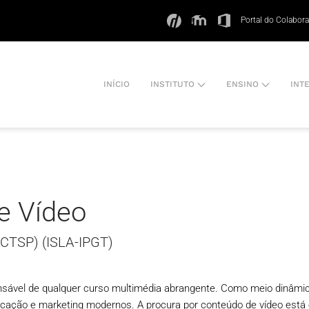
Portal do Colabor
INÍCIO
INSTITUTO
ENSINO
INT
e Vídeo
(CTSP) (ISLA-IPGT)
sável de qualquer curso multimédia abrangente. Como meio dinâmic
cação e marketing modernos. A procura por conteúdo de vídeo está e