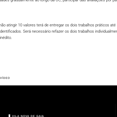
idades gradualmente ao longo da UC, participar das avaliações por par
 atingir 10 valores terá de entregar os dois trabalhos práticos até
dentificados. Será necessário refazer os dois trabalhos individualm
inédito.
 VÍDEO
VILA NOVA DE GAIA