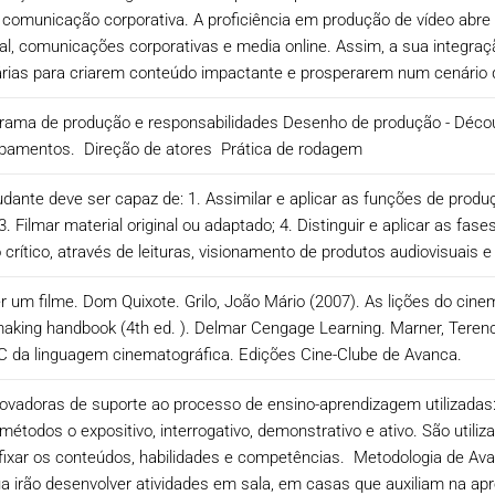
 comunicação corporativa. A proficiência em produção de vídeo abr
tal, comunicações corporativas e media online. Assim, a sua integra
ias para criarem conteúdo impactante e prosperarem num cenário di
ama de produção e responsabilidades Desenho de produção - Découp
pamentos. Direção de atores Prática de rodagem
udante deve ser capaz de: 1. Assimilar e aplicar as funções de produ
3. Filmar material original ou adaptado; 4. Distinguir e aplicar as 
 crítico, através de leituras, visionamento de produtos audiovisuais e
 um filme. Dom Quixote. Grilo, João Mário (2007). As lições do cinema
mmaking handbook (4th ed. ). Delmar Cengage Learning. Marner, Teren
BC da linguagem cinematográfica. Edições Cine-Clube de Avanca.
ovadoras de suporte ao processo de ensino-aprendizagem utilizadas
métodos o expositivo, interrogativo, demonstrativo e ativo. São uti
e fixar os conteúdos, habilidades e competências. Metodologia de Av
inua irão desenvolver atividades em sala, em casas que auxiliam na a