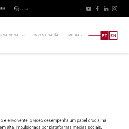
ador
PT
EN
ERNACIONAL
INVESTIGAÇÃO
MEDIA
o e envolvente, o vídeo desempenha um papel crucial na
m alta, impulsionada por plataformas medias sociais,