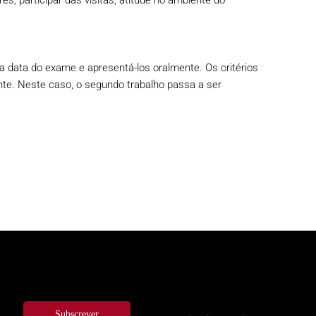
es, participar das visitas, atitude no ambiente do
 a data do exame e apresentá-los oralmente. Os critérios
ente. Neste caso, o segundo trabalho passa a ser
Subscrever