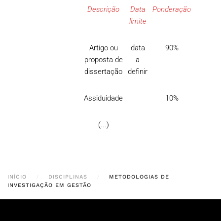
Descrição
Data
Ponderação
limite
Artigo ou
data
90%
proposta de
a
dissertação
definir
Assiduidade
10%
(...)
INÍCIO
DISCIPLINAS
METODOLOGIAS DE
INVESTIGAÇÃO EM GESTÃO