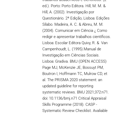
ed.). Porto: Porto Editora. Hill, M. M. &
Hill, A. (2002). Investigação por
Questionário. 2ª Edição, Lisboa: Edições
Sílabo. Madeira, A. C. & Abreu, M. M.
(2004). Comunicar em Ciência ¿ Como
redigir e apresentar trabalhos científicos.
Lisboa: Escolar Editora Quivy, R. & Van
Campenhoudt, L. (1995).Manual de
Investigação em Ciências Sociais.
Lisboa: Gradiva. BMJ (OPEN ACCESS)
Page MJ, McKenzie JE, Bossuyt PM,
Boutron I, Hoffmann TC, Mulrow CD, et
al. The PRISMA 2020 statement: an
updated guideline for reporting
systematic reviews. BMJ 2021;372:n71.
doi: 10.1136/bmj.n71 Critical Appraisal
Skills Programme (2018). CASP -
Systematic Review Checklist. Avaliable