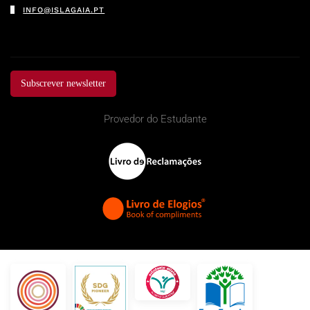
INFO@ISLAGAIA.PT
Subscrever newsletter
Provedor do Estudante