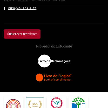
INFO@ISLAGAIA.PT
Subscrever newsletter
Provedor do Estudante