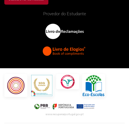
Provedor do Estudante
www.recuperarportugal.gov.pt