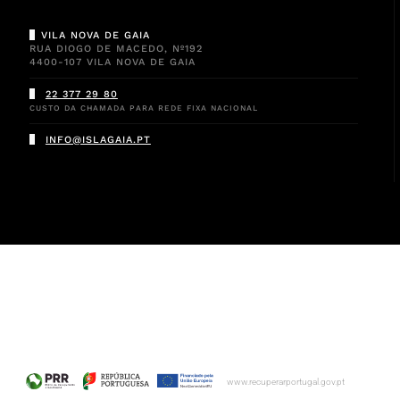
VILA NOVA DE GAIA
RUA DIOGO DE MACEDO, Nº192
4400-107 VILA NOVA DE GAIA
22 377 29 80
CUSTO DA CHAMADA PARA REDE FIXA NACIONAL
INFO@ISLAGAIA.PT
www.recuperarportugal.gov.pt