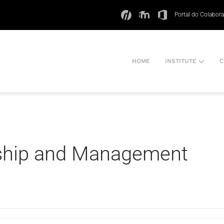
Portal do Colabor
HOME
INSTITUTE
C
ship and Management