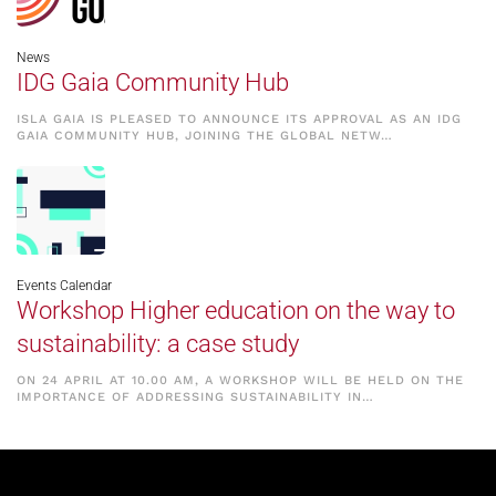
News
IDG Gaia Community Hub
ISLA GAIA IS PLEASED TO ANNOUNCE ITS APPROVAL AS AN IDG
GAIA COMMUNITY HUB, JOINING THE GLOBAL NETW…
Events Calendar
Workshop Higher education on the way to
sustainability: a case study
ON 24 APRIL AT 10.00 AM, A WORKSHOP WILL BE HELD ON THE
IMPORTANCE OF ADDRESSING SUSTAINABILITY IN…