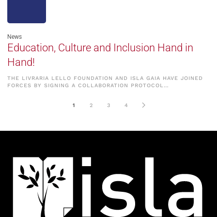
News
Education, Culture and Inclusion Hand in
Hand!
THE LIVRARIA LELLO FOUNDATION AND ISLA GAIA HAVE JOINED
FORCES BY SIGNING A COLLABORATION PROTOCOL…
1
2
3
4