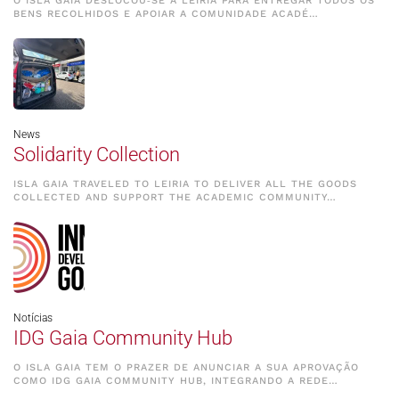
O ISLA GAIA DESLOCOU‑SE A LEIRIA PARA ENTREGAR TODOS OS
BENS RECOLHIDOS E APOIAR A COMUNIDADE ACADÉ…
News
Solidarity Collection
ISLA GAIA TRAVELED TO LEIRIA TO DELIVER ALL THE GOODS
COLLECTED AND SUPPORT THE ACADEMIC COMMUNITY…
Notícias
IDG Gaia Community Hub
O ISLA GAIA TEM O PRAZER DE ANUNCIAR A SUA APROVAÇÃO
COMO IDG GAIA COMMUNITY HUB, INTEGRANDO A REDE…