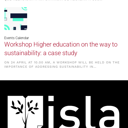
Events Calendar
Workshop Higher education on the way to
sustainability: a case study
ON 24 APRIL AT 10.00 AM, A WORKSHOP WILL BE HELD ON THE
IMPORTANCE OF ADDRESSING SUSTAINABILITY IN…