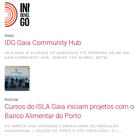
News
IDG Gaia Community Hub
ISLA GAIA IS PLEASED TO ANNOUNCE ITS APPROVAL AS AN IDG
GAIA COMMUNITY HUB, JOINING THE GLOBAL NETW…
Notícias
Cursos do ISLA Gaia iniciam projetos com o
Banco Alimentar do Porto
NO ÂMBITO DAS UNIDADES CURRICULARES DE PRODUÇÃO
AUDIOVISUAL I, EDIÇÃO DE VÍDEO E PÓS-PRODUÇÃO I E L…